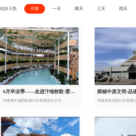
线路天数
不限
一天
两天
三天
四天
6月毕业季——走进汴地牧歌·爱思嘉农业嘉年华
探秘中原文明·品
河南省中诚国际旅行社有限责任公司
河南省言语旅行社有限