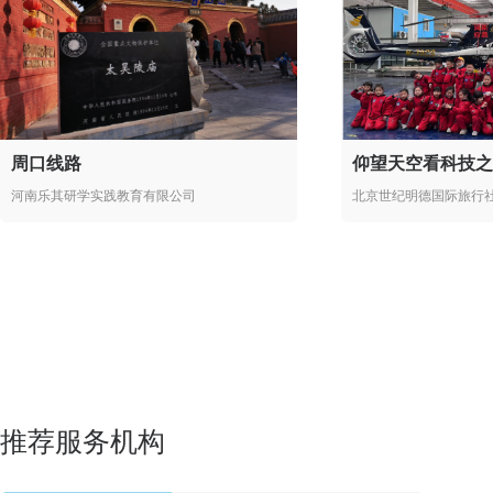
周口线路
河南乐其研学实践教育有限公司
北京世纪明德国际旅行
推荐服务机构