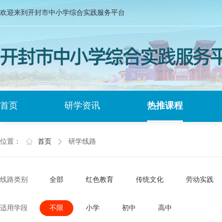
欢迎来到开封市中小学综合实践服务平台
首页
研学资讯
热推课程
位置：
首页
研学线路
线路类别
全部
红色教育
传统文化
劳动实践
适用学段
不限
小学
初中
高中