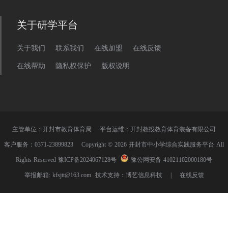
关于研学平台
关于我们
联系我们
在线加盟
在线反馈
在线帮助
隐私权保护
版权说明
主管单位：开封市教育体育局 平台运维：开封教投教育体育装备有限公司
客户服务：0371-23899823 Copyright © 2026 开封市中小学综合实践服务平台 All
Rights Reserved
豫ICP备2024067128号
豫公网安备 41021102000180号
举报邮箱: kfsjtt@163.com 技术支持：
博艺信息科技
|
在线反馈