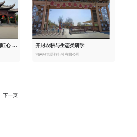
探千年古镇文脉 学非遗年画匠心 承精忠爱国情怀
开封农耕与生态类研学
河南省言语旅行社有限公司
下一页