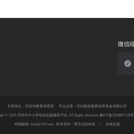
微信
主管单位：开封市教育体育局 平台运维：开封教投教育体育装备有限公司
ght © 2026 开封市中小学综合实践服务平台 All Rights Reserved
豫ICP备2024067128号
举报邮箱: kfsjtt@163.com 技术支持：
博艺信息科技
|
在线反馈